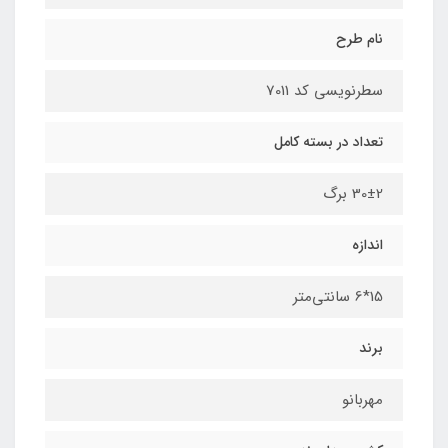
نام طرح
سطرنویسی کد 7011
تعداد در بسته کامل
30±2 برگ
اندازه
15*6 سانتی‌متر
برند
مهربانو