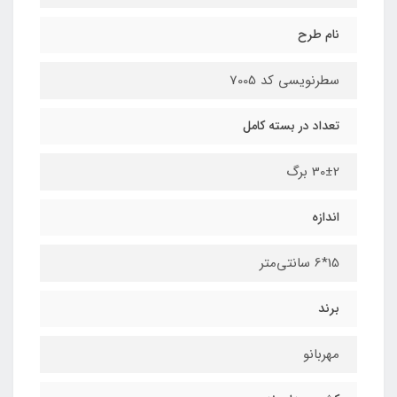
نام طرح
سطرنویسی کد 7005
تعداد در بسته کامل
30±2 برگ
اندازه
15*6 سانتی‌متر
برند
مهربانو