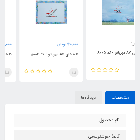
40,000
40,000
تومان
تومان
کاغذهای A7 مهربانو - کد 8004
کاغذهای A7 مهربانو - کد 8002
مشخصات
دیدگاه‌ها
نام محصول
کاغذ خوشنویسی