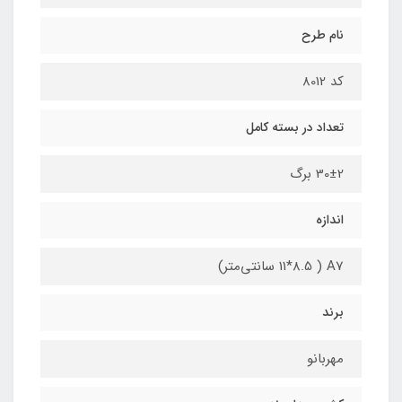
نام طرح
کد 8012
تعداد در بسته کامل
30±2 برگ
اندازه
A7 ( 11*8.5 سانتی‌متر)
برند
مهربانو