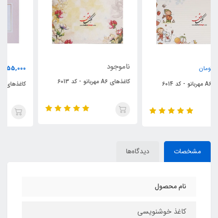
ناموجود
55,000
تومان
کاغذهای A6 مهربانو - کد 6013
کاغذهای A6 مهربانو - کد 6001
مشخصات
دیدگاه‌ها
نام محصول
کاغذ خوشنویسی