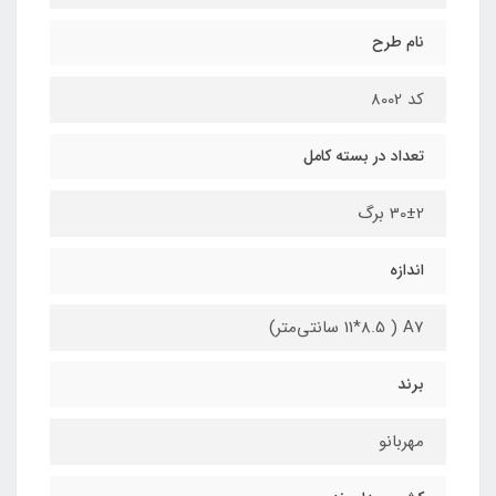
نام طرح
کد 8002
تعداد در بسته کامل
30±2 برگ
اندازه
A7 ( 11*8.5 سانتی‌متر)
برند
مهربانو