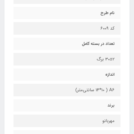
نام طرح
کد 6009
تعداد در بسته کامل
30±2 برگ
اندازه
A6 ( 14*10 سانتی‌متر)
برند
مهربانو