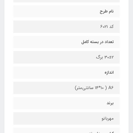
نام طرح
کد 6021
تعداد در بسته کامل
30±2 برگ
اندازه
A6 ( 14*10 سانتی‌متر)
برند
مهربانو