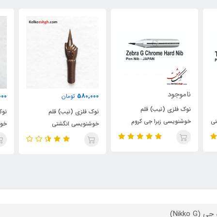
نام
385,000
580,000
تومان
تومان
نوک
نوک فلزی (نیب) قلم
نوک فلزی (نیب) قلم
خوش
خوشنویسی انگشتی
خوشنویسی روسی _شماره ۱۱
361
(CAMERON HO)
 (Nikko G)