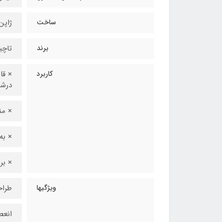
ساخت
ژاپن
برند
تاچیکاوا
کاربرد
× قا
درش
× من
× به
× بر
ویژگیها
طراح
انعط