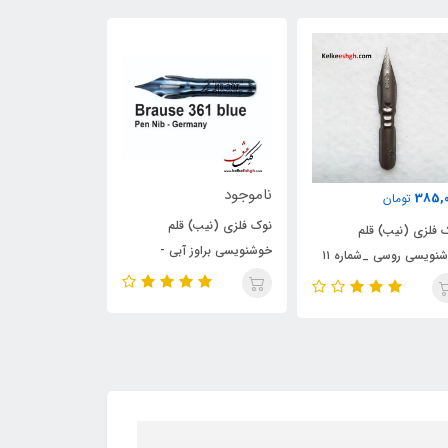
وجود
ناموجود
310,000
تومان
 فلزی (نیب) قلم
نوک فلزی (نیب) گیلوت 404
نویسی براوز آبی -
(Gillott)
(Gillott)
Brause Steno 