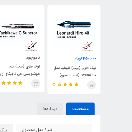
ناموجود
ناموجود
ن
نوک فلزی (نیب) قلم
نوک فلزی (نیب) قلم
) لئونارد مدل
خوشنویسی جی تاچیکاوا ژاپنی
خوشنویسی زبرا جی کروم
(Zebra G Chrome Hard
-G Tachikawa
Nib)
مشخصات
دیدگاه‌ها
نام / مدل محصول
نیکو جی