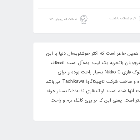
۷ روز ضمانت بازگشت
ضمانت اصل بودن کالا
و به همین خاطر است که اکثر خوشنویسان دنیا با این
هنرجویان باتجربه یک نیب ایده‌آل است. انعطاف
پذیری آن به شکلی است که هم برای دانگ درشت و هم برای دانگ ریز می‌توان از آن استفاده کرد. ایجاد ظرافت و ضخامت با نوک فلزی Nikko G بسیار راحت بوده و برای
خوشنویسی به کمک آن به فشار دست بالا نیازی نیست. این نوک فلزی به همراه نوک فلزی Tachikawa و Zebra از سری G بوده و ساخت شرکت تاچیکاگاوا Tachikawa می‌باشد.
تمام نوکهای فلزی سری G (به استثنای zebra g با روکش تیتانیوم) دارای روکش کروم chrome می‌باشند که باعث افزایش کیفیت آنها شده است. نوک فلزی Nikko G بسیار حرفه
ر است. یعنی این که بر روی کاغذ، نرم و راحت