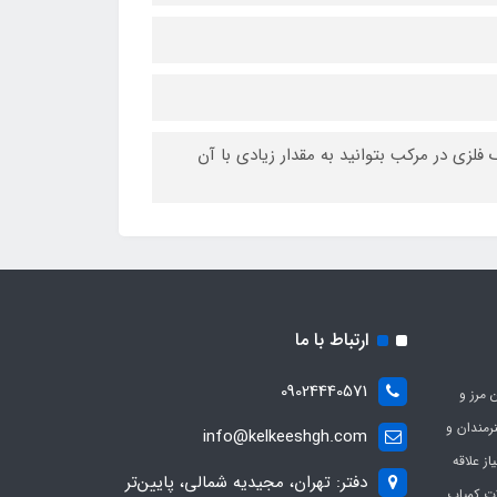
فلزی در مرکب بتوانید به مقدار زیادی با آن
ارتباط با ما
09024440571
 مرز و
ی هنرمندان و
info@kelkeeshgh.com
از علاقه
دفتر: تهران، مجیدیه شمالی، پایین‌تر
ات کمیاب