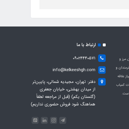
ارتباط با ما
09024440571
 مرز و
ی هنرمندان و
info@kelkeeshgh.com
از علاقه
دفتر: تهران، مجیدیه شمالی، پایین‌تر
ات کمیاب
از میدان بهشتی، خیابان جعفری
است.
(گلستان یکم) (قبل از مراجعه لطفاً
هماهنگ شود فروش حضوری نداریم)