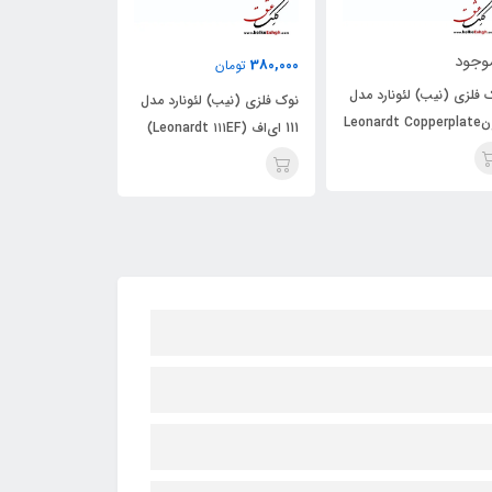
ناموجود
450,000
380,000
تومان
تومان
نوک فلزی (نی
نوک فلزی (نیب) لئونارد مدل
نوک فلزی (نیب) لئونارد مدل
کرونlate
111 ای‌اف (Leonardt ۱۱۱EF)
Steno 40 (لئونارد هیرو)
rown No.۸۲)