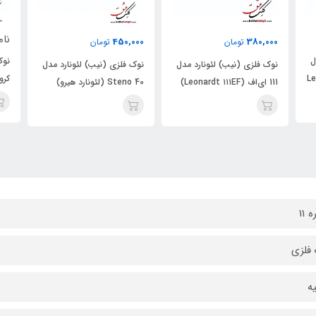
ناموجود
450,000
تومان
نوک فلزی (نیب) لئونارد مدل
 مدل
نوک فلزی (نیب) لئونارد مدل
کرونLeonardt Copperplate
Steno 40 (لئونارد هیرو)
Crown No.۸۲)
 11
فلزی
ه