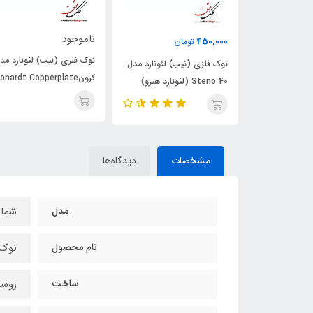
ناموجود
380,000
ومان
تومان
نوک فلزی (نیب) لئونارد مدل
نیب) لئونارد مدل
نوک فلزی (نیب) لئونارد
کرونLeonardt Copperplate
111 ای‌اف (Leonardt ۱۱۱EF)
Crown No.۸۲)
مشخصات
دیدگاه‌ها
مدل
شماره
نام محصول
نوک 
ساخت
روسی