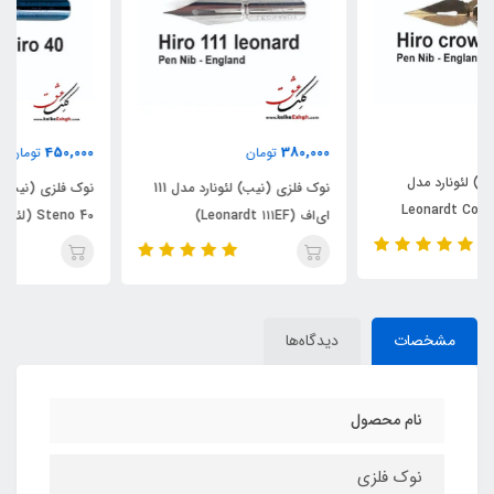
450,000
380,000
تومان
تومان
نوک فلزی (نیب) لئونارد مدل 111
نوک فلزی (نیب) لئونارد مدل
ای‌اف (Leonardt ۱۱۱EF)
Steno 40 (لئونارد هیرو)
مشخصات
دیدگاه‌ها
نام محصول
نوک فلزی