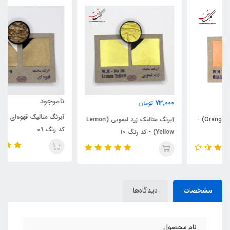
ناموجود
73,000
تومان
آبرنگ متالیک قهوه‌ای (Brown) -
آبرنگ متالیک زرد لیمویی (Lemon
کد رنگ 09
Yellow) - کد رنگ 10
مشخصات
دیدگاه‌ها
نام محصول