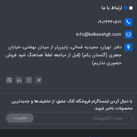
ارتباط با ما
09024440571
info@kelkeeshgh.com
دفتر: تهران، مجیدیه شمالی، پایین‌تر از میدان بهشتی، خیابان
جعفری (گلستان یکم) (قبل از مراجعه لطفاً هماهنگ شود فروش
حضوری نداریم)
با دنبال کردن اینستاگرام فروشگاه کلک عشق، از تخفیف‌ها و جدیدترین‌
محصولات باخبر شوید.
عضویت