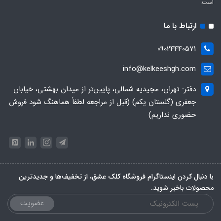
است.
ارتباط با ما
09024440571
info@kelkeeshgh.com
دفتر: تهران، مجیدیه شمالی، پایین‌تر از میدان بهشتی، خیابان
جعفری (گلستان یکم) (قبل از مراجعه لطفاً هماهنگ شود فروش
حضوری نداریم)
با دنبال کردن اینستاگرام فروشگاه کلک عشق، از تخفیف‌ها و جدیدترین‌
محصولات باخبر شوید.
عضویت