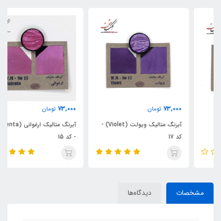
73,000
73,000
تومان
تومان
آبرنگ متالیک ویولت (Violet) -
آبرنگ متالیک ارغوانی (Majenta)
کد 17
- کد 15
مشخصات
دیدگاه‌ها