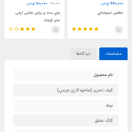
0,000
100,000
ومان
140,000
تومان
180,000
وانه‌ای
جای مداد و براش نقاشی آرامی
جای مداد و بر
سایز کوچک
سایز بزرگ
مشخصات
دیدگاه‌ها
نام محصول
کیف تحریر (جاخودکاری چرمی)
برند
کِلک عشق