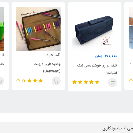
ناموجود
ناموجود
400,
تومان
جاخودکاری درونت
جاخودکاری بیک
 لوازم خوشنویسی نیک
(Derwent)
الت
می / جاخودکاری