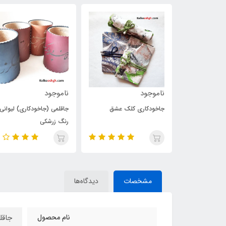
ناموجود
ناموجود
000
جاخودکاری کلک عشق
جاقلمی (جاخودکاری) لیوانی -
کیف
رنگ زرشکی
اشب
مشخصات
دیدگاه‌ها
نام محصول
جاقل