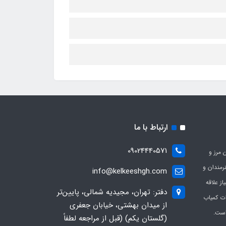
ارتباط با ما
09024440571
 مرز و
ی هنرمندان و
info@kelkeeshgh.com
از علاقه
دفتر: تهران، مجیدیه شمالی، پایین‌تر
ات کمیاب
از میدان بهشتی، خیابان جعفری
است.
(گلستان یکم) (قبل از مراجعه لطفاً