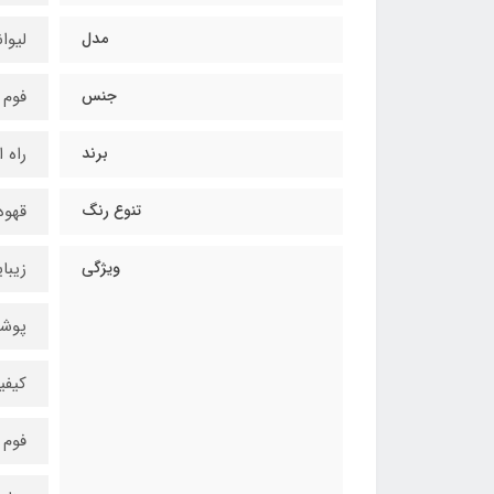
مدل
لیوا
جنس
فوم 
برند
راه 
تنوع رنگ
قهوه
ویژگی
زیبا
پوش
کیفی
فوم 