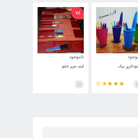
7٪
ناموجود
ناموجود
کیف چرم تاشو
جاقلمی چرم کلک عشق