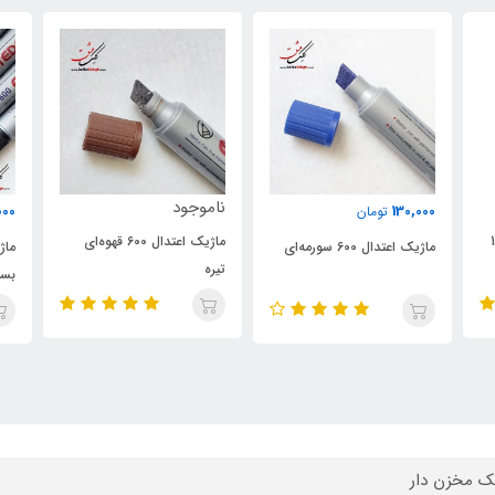
ناموجود
000
1,500,000
تومان
ماژیک اعتدال 600 قهوه‌ای
ماژیک کالیگرافی اعتدال 600 -
ماژ
تیره
بسته‌های 12 رنگ
3mm مار
ک مخزن دار