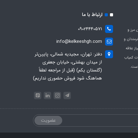
ارتباط با ما
09024440571
 مرز و
ی هنرمندان و
info@kelkeeshgh.com
از علاقه
دفتر: تهران، مجیدیه شمالی، پایین‌تر
ات کمیاب
از میدان بهشتی، خیابان جعفری
است.
(گلستان یکم) (قبل از مراجعه لطفاً
هماهنگ شود فروش حضوری نداریم)
عضویت