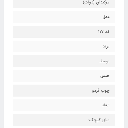
مرکبدان (دوات)
مدل
کد 107
برند
یوسف
جنس
چوب گردو
ابعاد
سایز کوچک: