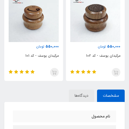
ناموجود
550,000
تومان
دوات چوبی - طرح سفینه فضایی
مرکبدان یوسف - کد 101
مشخصات
دیدگاه‌ها
نام محصول