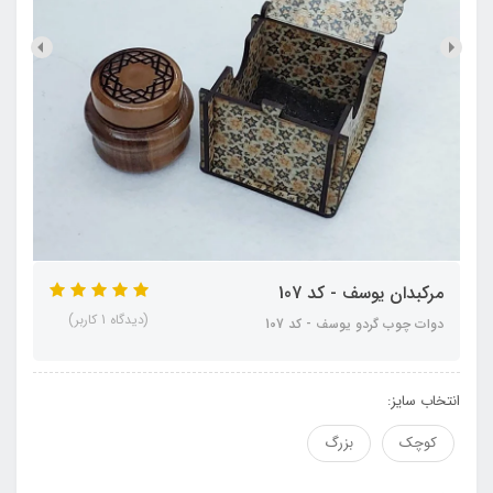
مرکبدان یوسف - کد 107
(دیدگاه 1 کاربر)
دوات چوب گردو یوسف - کد 107
انتخاب سایز:
کوچک
بزرگ