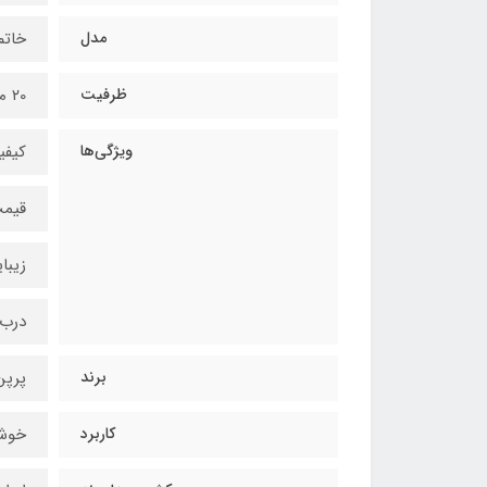
مدل
خاتم
ظرفیت
۲0 میل
ویژگی‌ها
کیفی
قیم
زیبا
درب
برند
پرپن
کاربرد
خوشن