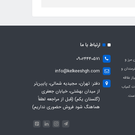
ارتباط با ما
09024440571
 مرز و
ی هنرمندان و
info@kelkeeshgh.com
از علاقه
دفتر: تهران، مجیدیه شمالی، پایین‌تر
ات کمیاب
از میدان بهشتی، خیابان جعفری
است.
(گلستان یکم) (قبل از مراجعه لطفاً
هماهنگ شود فروش حضوری نداریم)