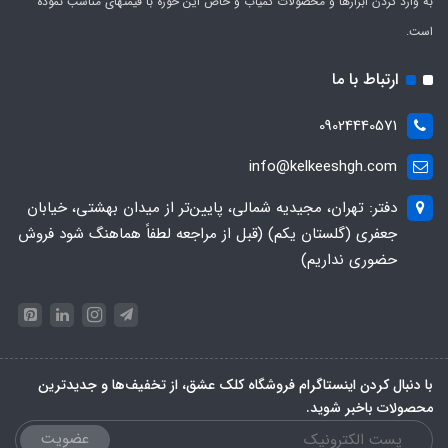
به وارد کردن ابزارها و محصولات کمیاب و خاص این حوزه با قیمتهای مناسب نموده
است.
ارتباط با ما
09024440571
info@kelkeeshgh.com
دفتر: تهران، مجیدیه شمالی، پایین‌تر از میدان بهشتی، خیابان
جعفری (گلستان یکم) (قبل از مراجعه لطفاً هماهنگ شود فروش
حضوری نداریم)
با دنبال کردن اینستاگرام فروشگاه کلک عشق، از تخفیف‌ها و جدیدترین‌
محصولات باخبر شوید.
عضویت