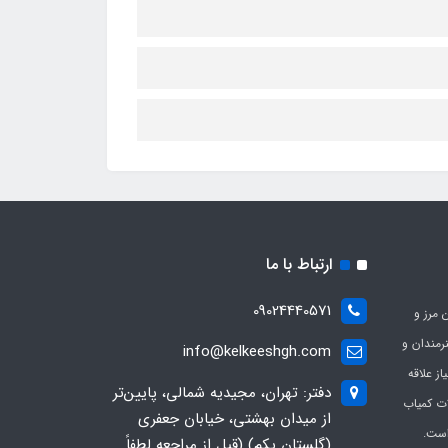
ارتباط با ما
09024440571
 مرز و
ی هنرمندان و
info@kelkeeshgh.com
از علاقه
دفتر: تهران، مجیدیه شمالی، پایین‌تر
ات کمیاب
از میدان بهشتی، خیابان جعفری
است.
(گلستان یکم) (قبل از مراجعه لطفاً