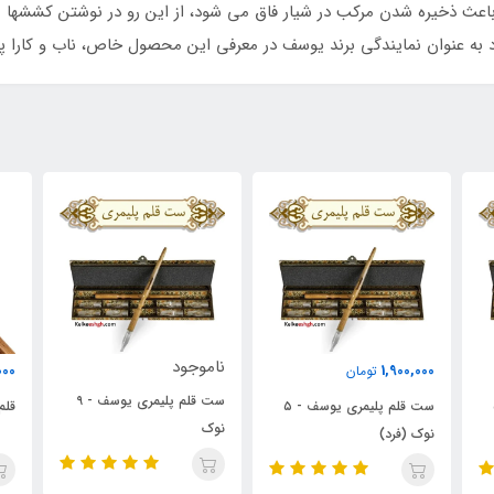
 باعث ذخیره شدن مرکب در شیار فاق می شود، از این رو در نوشتن کششها 
 به عنوان نمایندگی برند یوسف در معرفی این محصول خاص، ناب و کارا پ
ناموجود
1,500,000
تومان
ست قلم پلیمری یوسف - ۹
ست قلم پلیمری یوسف - ۵
قلم فلزی یوسف - 3 میلی‌متر
نوک