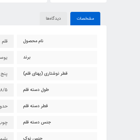
مشخصات
دیدگاه‌ها
نام محصول
قلم 
برند
یوس
قطر نوشتاری (پهنای قلم)
پنج م
طول دسته قلم
18/5 سانتی‌متر (طول دسته قلم 15 سانتی متر و طول نوک 3/5 
قطر دسته قلم
حدود 12 میل
جنس دسته قلم
چوب 
جنس نوک
پلیمر