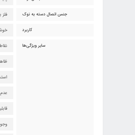
جنس اتصال دسته به نوک
فلز ب
کاربرد
خوشن
سایر ویژگی‌ها
نقاط
ظاهر
استح
عدم 
قابل
وجود