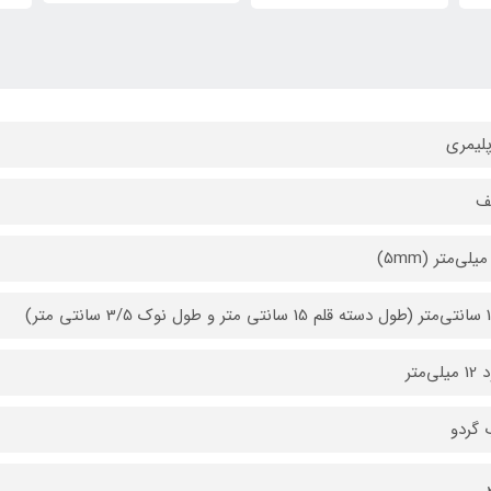
پلیمری
ف
یلی‌متر (5mm)
سانتی متر)
ی‌متر
گردو