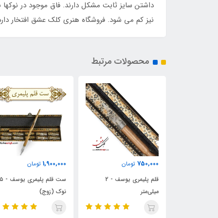
داشتن سایز ثابت مشکل دارند. فاق موجود در نوکها
نیز کم می شود. فروشگاه هنری کلک عشق افتخار دارد
محصولات مرتبط
1,900,000
1,900,000
750,
تومان
تومان
تومان
قلم پلیمری یوسف - 2
ست قلم پلیمری یوسف - ۵
‌متر
نوک (زوج)
نوک (فرد)