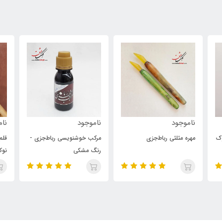
ناموجود
ناموجود
نام
مرکب خوشنویسی رباط‌جزی -
قلم پلیمری 13 میل پارویی
رنگ مشکی
نوک سفید رباط جزی
نوک