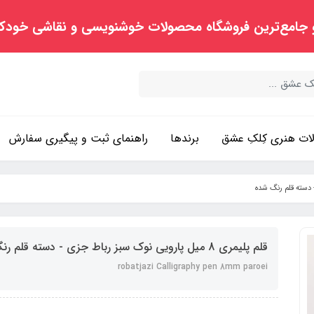
 جامع‌ترین فروشگاه محصولات خوشنویسی و نقاشی خودک
ت هنری کِلکِ عشق
برندها
راهنمای ثبت و پیگیری سفارش
قلم پلیمری 8 میل پارویی نوک سبز رباط جزی - دسته قلم رنگ شده
robatjazi Calligraphy pen 8mm paroei