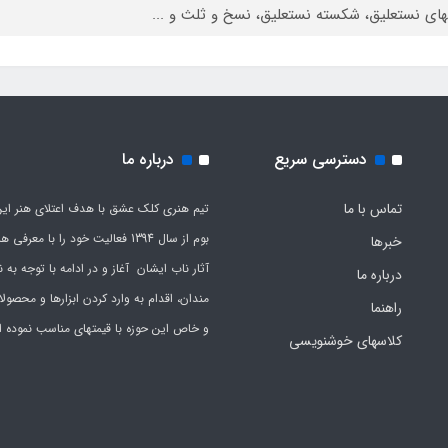
ای نستعلیق، شکسته نستعلیق، نسخ و ثلث و ...
دسترسی سریع
درباره ما
تماس با ما
تیم هنری کلک عشق با هدف اعتلای هنر این
بوم از سال 1394 فعالیت خود را با معرف
خبرها
آثار ناب ایشان آغاز و در ادامه با توجه به نی
درباره ما
مندان، اقدام به وارد کردن ابزارها و محصول
راهنما
و خاص این حوزه با قیمتهای مناسب نموده 
کلاسهای خوشنویسی