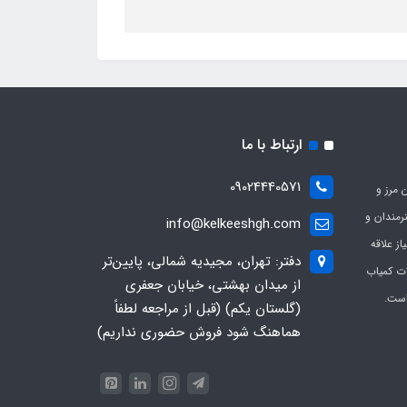
ارتباط با ما
09024440571
 مرز و
ی هنرمندان و
info@kelkeeshgh.com
از علاقه
دفتر: تهران، مجیدیه شمالی، پایین‌تر
ات کمیاب
از میدان بهشتی، خیابان جعفری
است.
(گلستان یکم) (قبل از مراجعه لطفاً
هماهنگ شود فروش حضوری نداریم)