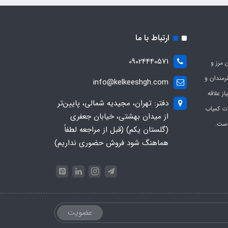
ارتباط با ما
09024440571
 مرز و
ی هنرمندان و
info@kelkeeshgh.com
از علاقه
دفتر: تهران، مجیدیه شمالی، پایین‌تر
ات کمیاب
از میدان بهشتی، خیابان جعفری
است.
(گلستان یکم) (قبل از مراجعه لطفاً
هماهنگ شود فروش حضوری نداریم)
عضویت