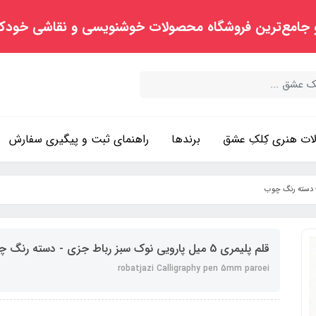
 جامع‌ترین فروشگاه محصولات خوشنویسی و نقاشی خودک
ت هنری کِلکِ عشق
برندها
راهنمای ثبت و پیگیری سفارش
قلم پلیمری 5 میل پارویی نوک سبز رباط جزی - دسته رنگ چوب
robatjazi Calligraphy pen 5mm paroei