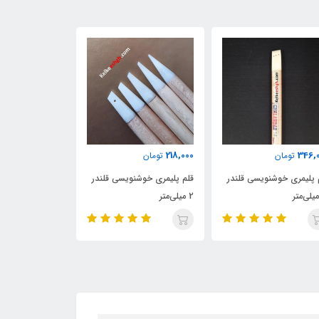
ناموجود
211,000
218,0
تومان
تومان
قلم پ
م پلیمری خوشنویسی قلندر
قلم پلیمری خوشنویسی قلندر
سبز رباط جزی - 
۱ میلی‌متر
رنگ شده