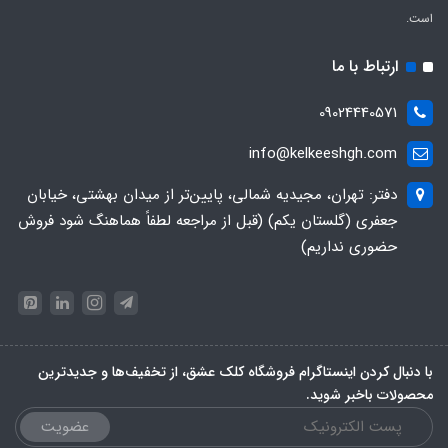
است.
ارتباط با ما
09024440571
info@kelkeeshgh.com
دفتر: تهران، مجیدیه شمالی، پایین‌تر از میدان بهشتی، خیابان
جعفری (گلستان یکم) (قبل از مراجعه لطفاً هماهنگ شود فروش
حضوری نداریم)
با دنبال کردن اینستاگرام فروشگاه کلک عشق، از تخفیف‌ها و جدیدترین‌
محصولات باخبر شوید.
عضویت