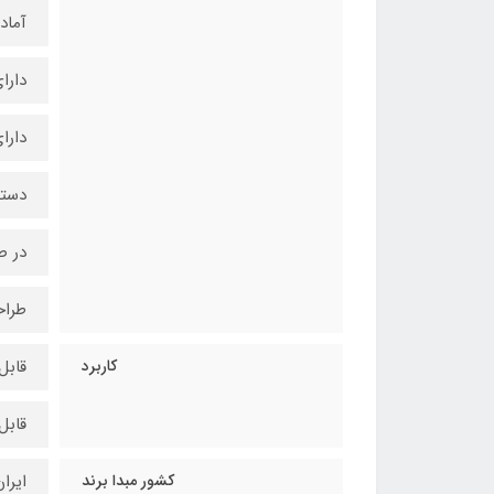
آماد
دار
دارا
دسته
در ص
طراح
کاربرد
قابل
قابل
کشور مبدا برند
ایرا