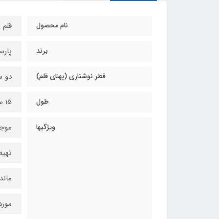
نام محصول
قلم 
برند
پارس
قطر نوشتاری (پهنای قلم)
دو س
طول
15 سانتی‌متر
ویژگیها
موجو
تهیه
ماندگ
مورد