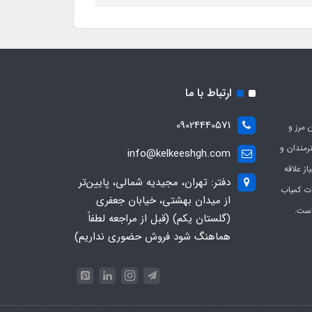
ارتباط با ما
09024440571
 مرز و
ی هنرمندان و
info@kelkeeshgh.com
از علاقه
دفتر: تهران، مجیدیه شمالی، پایین‌تر
ات کمیاب
از میدان بهشتی، خیابان جعفری
است.
(گلستان یکم) (قبل از مراجعه لطفاً
هماهنگ شود فروش حضوری نداریم)