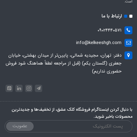
است.
ارتباط با ما
09024440571
info@kelkeeshgh.com
دفتر: تهران، مجیدیه شمالی، پایین‌تر از میدان بهشتی، خیابان
جعفری (گلستان یکم) (قبل از مراجعه لطفاً هماهنگ شود فروش
حضوری نداریم)
با دنبال کردن اینستاگرام فروشگاه کلک عشق، از تخفیف‌ها و جدیدترین‌
محصولات باخبر شوید.
عضویت