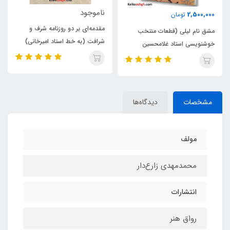
ناموجود
200,000
مان
تومان
مقدمه‌ای بر دو روزنامه شرف و
ی (قطعات منتخب
مناجات شعبانیه (
شرافت (به خط استاد امیرخانی)
تاد غلامحسین
استاد امیرخانی و
بنی‌رضی)
مشخصات
دیدگاه‌ها
مولف
محمدمهدی زارع‌دار
انتشارات
رواق هنر