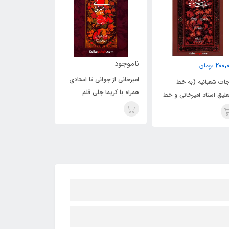
موجود
120,000
120,000
تومان
تومان
یرخانی از جوانی تا استادی
کتاب آداب الخط امیرخانی
کتاب رسم الخط 
راه با کریما جلی قلم