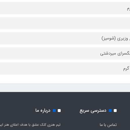
م
وزیری (شومیز)
گسرای میردشتی
دسترسی سریع
درباره ما
تماس با ما
تیم هنری کلک عشق با هدف اعتلای هنر این