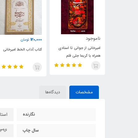
120,000
120,000
تومان
تومان
وانی تا استادی
کتاب آداب الخط امیرخانی
کتاب رسم الخط امیرخانی
ا جلی قلم
مشخصات
دیدگاه‌ها
نگارنده
استا
سال چاپ
1396