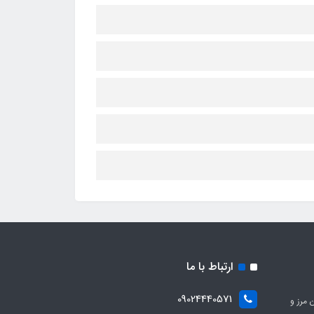
ارتباط با ما
09024440571
 مرز و