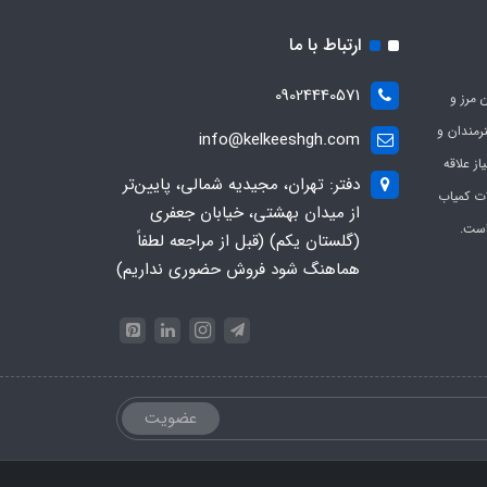
ارتباط با ما
09024440571
 مرز و
ی هنرمندان و
info@kelkeeshgh.com
از علاقه
دفتر: تهران، مجیدیه شمالی، پایین‌تر
ات کمیاب
از میدان بهشتی، خیابان جعفری
است.
(گلستان یکم) (قبل از مراجعه لطفاً
هماهنگ شود فروش حضوری نداریم)
عضویت