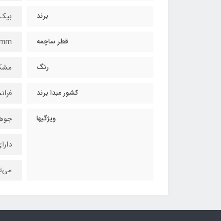
برند
بیک / 
قطر ساچمه
7mm
رنگ
مشک
کشور مبدا برند
فران
ویژگیها
جوهر
دارا
می‌ت