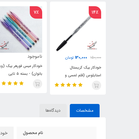
15٪
7٪
ناموجود
150,000
130
تومان
175,000
تومان
خودکار میس فورهر بیک (ویژه
ریستال
خودکار ۴ رنگ بیک با بدنه
بانوان) - بسته ۵ تایی
م لمسی و
شاین صورتی
مشخصات
دیدگاه‌ها
نام محصول
خودک