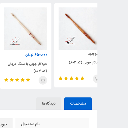
ناموجود
650,000
تومان
802)
خودکار چوبی (کد 801)
خودکار چوبی با سنگ مرجان
(کد 803)
مشخصات
دیدگاه‌ها
نام محصول
خودک