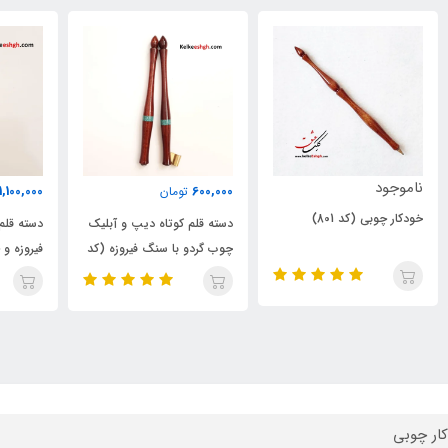
نام
1,100,000
600,000
تومان
تومان
خود
دسته قلم کوتاه دیپ و آبلیک
دسته قلم چوب چنار با سنگ
چوب گردو با سنگ فیروزه (کد
فیروزه و خاتم کاری شده (کد
(کد 71
213)
214)
ار چوبی