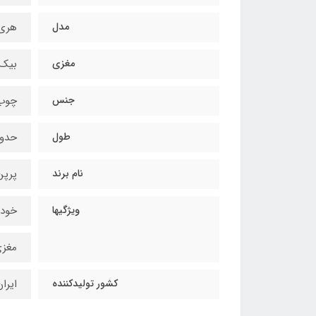
مدل
هری پاتر 
مغزی
بیک 
جنس
چوب 
طول
حدود 30 سان
نام برند
پرپن (en
ویژگیها
خودک
مغزی
کشور تولیدکننده
ایرا