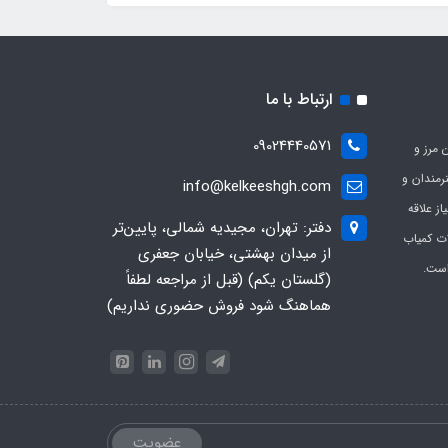
ارتباط با ما
09024440571
 مرز و
ی هنرمندان و
info@kelkeeshgh.com
از علاقه
دفتر: تهران، مجیدیه شمالی، پایین‌تر
ات کمیاب
از میدان بهشتی، خیابان جعفری
است.
(گلستان یکم) (قبل از مراجعه لطفاً
هماهنگ شود فروش حضوری نداریم)
عضویت