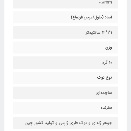
0.8mm
ابعاد (طول/عرض/ارتفاع)
1*1*14 سانتیمتر
وزن
10 گرم
نوع نوک
ساچمه‌ای
سازنده
جوهر ژله‌ای و نوک فلزی ژاپنی و تولید کشور چین