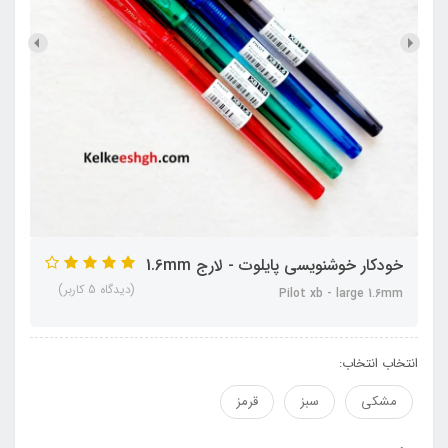
خودکار خوشنویسی پایلوت - لارج 1.6mm
(دیدگاه 5 کاربر)
Pilot xb - large 1.6mm
انتخاب انتخاب:
مشکی
سبز
قرمز