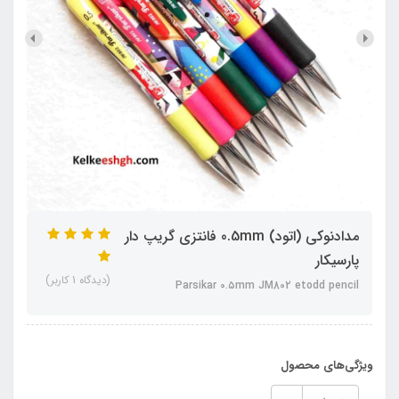
مدادنوکی (اتود) 0.5mm فانتزی گریپ‏ دار
پارسیکار
(دیدگاه 1 کاربر)
Parsikar 0.۵mm JM802 etodd pencil
ویژگی‌های محصول