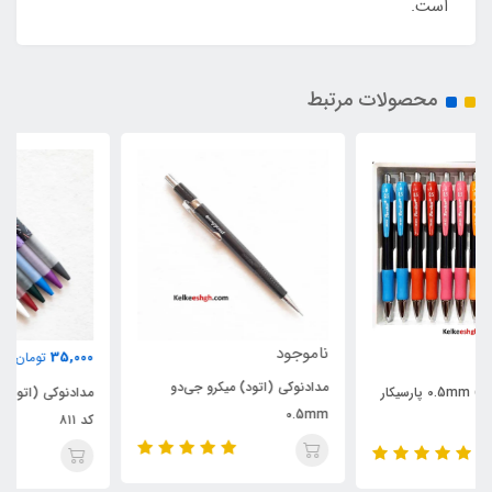
است.
محصولات مرتبط
ناموجود
35,000
تومان
مدادنوکی (اتود) میکرو جی‌دو
مدادنوکی (اتود) 0.7mm پارسیکار
0.5mm
کد ۸۱۱