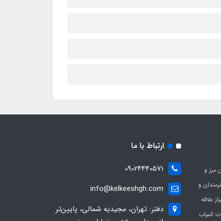
ارتباط با ما
09024440571
 مرز و
ی هنرمندان و
info@kelkeeshgh.com
از علاقه
دفتر: تهران، مجیدیه شمالی، پایین‌تر
ات کمیاب