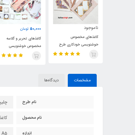
ناموجود
50,000
تومان
صوص
کاغذهای مخصوص
کاغذهای تحریر و گلاسه
کاری ویژه
خوشنویسی خودکاری طرح
مخصوص خوشنویسی
052
کلاسیک (A5) - کد 051
خودکاری - اعجاز ۵۳
مشخصات
دیدگاه‌ها
نام طرح
چلیپ
نام محصول
کاغذ
اندازه
A5 ( 14*20 سانتی‌متر)