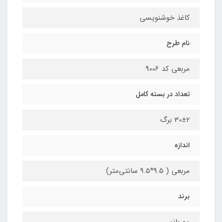
کاغذ خوشنویسی
نام طرح
مربعی کد 9006
تعداد در بسته کامل
30±2 برگ
اندازه
مربعی ( 9.5*9.5 سانتی‌متر)
برند
مهربانو