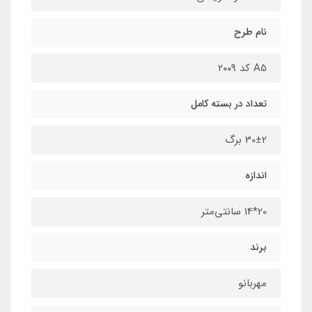
نام طرح
A5 کد ۲۰۰9
تعداد در بسته کامل
30±2 برگ
اندازه
20*14 سانتی‌متر
برند
مهربانو