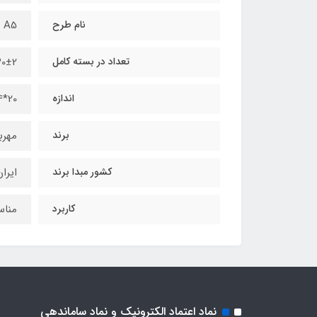
نام طرح
A5 کد ۲۰۰8
تعداد در بسته کامل
30±2 بر
اندازه
20*14 سانتی‌متر
برند
مهربا
کشور مبدا برند
ایرا
کاربرد
مناس
نماد اعتماد الکترونیک و نماد ساماندهی