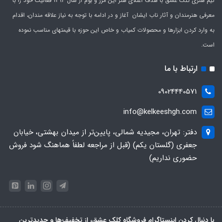
تیم هنری کلک عشق با هدف اعتلای هنر این مرز و بوم از سال 1394 فعالیت خود را با
معرفی هنرمندان و آثار ناب ایشان آغاز و در ادامه با توجه به نیاز علاقه مندان، اقدام
به وارد کردن ابزارها و محصولات کمیاب و خاص این حوزه با قیمتهای مناسب نموده
است.
ارتباط با ما
09024440571
info@kelkeeshgh.com
دفتر: تهران، مجیدیه شمالی، پایین‌تر از میدان بهشتی، خیابان
جعفری (گلستان یکم) (قبل از مراجعه لطفاً هماهنگ شود فروش
حضوری نداریم)
با دنبال کردن اینستاگرام فروشگاه کلک عشق، از تخفیف‌ها و جدیدترین‌