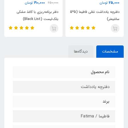
ناموجود
190,000
250,000
تومان
دفتر شکلاتی 100 برگ گاجکو طر
دفترچه یادداشت نقلی فاطیما (5*5
دفتر برنامه‌ریزی با کاغذ مشکی
مکعب‌های رنگی
بلک‌لیست (Black List)
مشخصات
دیدگاه‌ها
نام محصول
دفترچه یادداشت
برند
فاطیما / Fatima