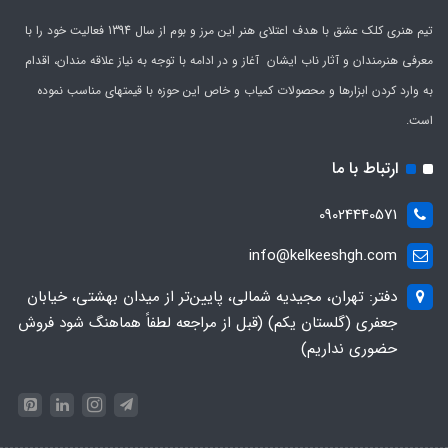
تیم هنری کلک عشق با هدف اعتلای هنر این مرز و بوم از سال 1394 فعالیت خود را با
معرفی هنرمندان و آثار ناب ایشان آغاز و در ادامه با توجه به نیاز علاقه مندان، اقدام
به وارد کردن ابزارها و محصولات کمیاب و خاص این حوزه با قیمتهای مناسب نموده
است.
ارتباط با ما
09024440571
info@kelkeeshgh.com
دفتر: تهران، مجیدیه شمالی، پایین‌تر از میدان بهشتی، خیابان
جعفری (گلستان یکم) (قبل از مراجعه لطفاً هماهنگ شود فروش
حضوری نداریم)