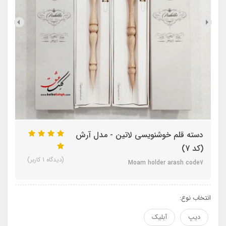
دسته قلم خوشنویسی لاتین - مدل آرش
(کد 7)
(دیدگاه 1 کاربر)
Moam holder arash code7
انتخاب نوع:
دیپ
آبلیک