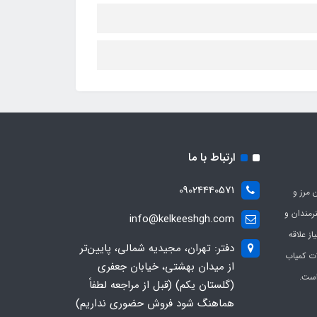
ارتباط با ما
09024440571
 مرز و
ی هنرمندان و
info@kelkeeshgh.com
از علاقه
دفتر: تهران، مجیدیه شمالی، پایین‌تر
ات کمیاب
از میدان بهشتی، خیابان جعفری
است.
(گلستان یکم) (قبل از مراجعه لطفاً
هماهنگ شود فروش حضوری نداریم)