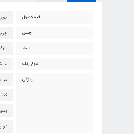
نام محصول
چرم 
جنس
چرم 
ابعاد
30*40 سانتیمتر
تنوع رنگ
مشکی
ویژگی
دو ط
کیفی
بسیا
دو و