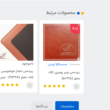
محصولات مرتبط
ناموجود
ناموجود
1,200,0
تومان
زیردستی اعجاز خوشنویسی
زیردستی ویژه خوشنویسی 
 رومیزی کلک
کِلک عشق (25*35) - چرم
خودکار A4(21*30)
مقوادار (ویژه خوشنویسی با
خودکار و قلم)
مشخصات
دیدگاه‌ها