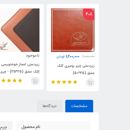
ناموجود
ناموجود
1,200
تومان
زیردستی اعجاز خوشنویسی
زیردستی ویژه خوشنویسی با
رومیزی کلک
کِلک عشق (25*35) - چرم
خودکار A4(21*30)
مقوادار (ویژه خوشنویسی با
خودکار و قلم)
مشخصات
دیدگاه‌ها
نام محصول
چرم 