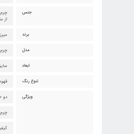
جنس
چرم 
از م
برند
میرزا
مدل
چرم 
ابعاد
سایز 35*25 سانت
تنوع رنگ
قهوه
ویژگی
دو ط
چرم 
کیفی