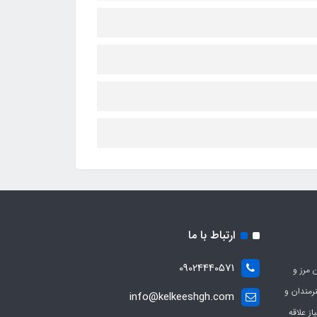
ارتباط با ما
09024440571
 مرز و
ی هنرمندان و
info@kelkeeshgh.com
از علاقه