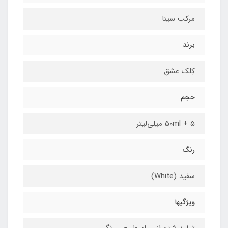
مرکب سینا
برند
کِلک عشق
حجم
50ml + ۵ میلی‌لیتر
رنگ
سفید (White)
ویژگیها