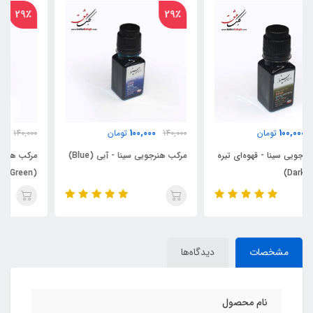
29٪
29٪
100,000
100,000
140,000
تومان
140,000
تومان
مرکب هنرجویی سینا - آبی (Blue)
مرکب هنرجویی سینا - سبز
(Green)
مشخصات
دیدگاه‌ها
نام محصول