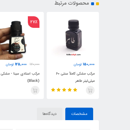
محصولات مرتبط
27٪
175,000
125,000
ن
170,000
تومان
تومان
مرکب مشکی کاملاً سنتی 60
مرکب استادی سینا - مشکی
مرکب یاقوت طلایی 60
(Black)
میلی‌لیتر امیران (رنگ مشک
مشخصات
دیدگاه‌ها