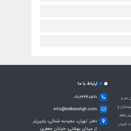
ارتباط با ما
09024440571
 مرز و
ی هنرمندان و
info@kelkeeshgh.com
از علاقه
دفتر: تهران، مجیدیه شمالی، پایین‌تر
ات کمیاب
از میدان بهشتی، خیابان جعفری