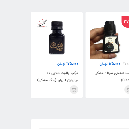
27٪
25,000
150,000
175,0
تومان
تومان
170,000
مرکب یاقوت طلایی 60
مرکب مشکی کاملاً سنتی 60
مرکب استادی س
لی‌لیتر امیران (رنگ مشکی)
میلی‌لیتر طاهر
(Black)