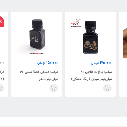
27٪
00
125,000
150,000
تومان
170,000
تومان
مرکب مشکی کاملاً سنتی 60
مرکب استادی سینا - مشکی
ی)
میلی‌لیتر طاهر
(Black)
می