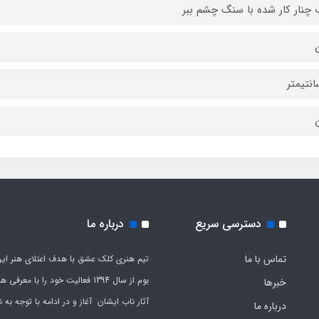
چنار کار شده با سنگ چشم ببر
ن
دسترسی سریع
درباره ما
تماس با ما
تیم هنری کلک عشق با هدف اعتلای هنر این
بوم از سال 1394 فعالیت خود را با معرف
خبرها
آثار ناب ایشان آغاز و در ادامه با توجه به نی
درباره ما