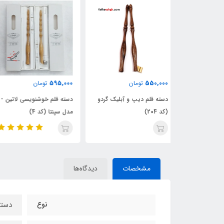
550,000
595,000
ن
تومان
تومان
و آبلیک گردو
دسته قلم خوشنویسی لاتین -
دسته قلم دیپ و آبلیک مدل
مدل سپنتا (کد 4)
رنگین‌کمان (کد 210)
مشخصات
دیدگاه‌ها
نوع
دسته