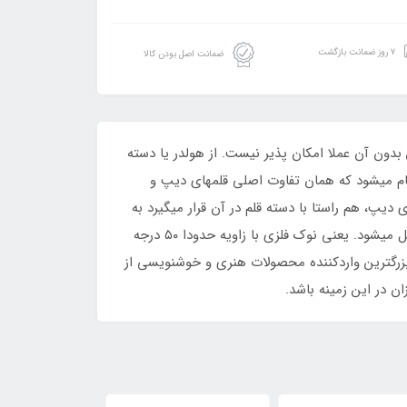
۷ روز ضمانت بازگشت
ضمانت اصل بودن کالا
از سبکهای انگلیسی و لاتین بدون آن عملا امکان پذیر نیست. از هولدر یا دسته
جام میشود که همان تفاوت اصلی قلمهای دیپ و
یپ، هم راستا با دسته قلم در آن قرار میگیرد به
طوری که دسته قلم و نوک فلزی در یک راستا قرار میگیرند. اما در دسته قلم‌های آبلیک، نوک فلزی به صورت زاویه دار به آن متصل میشود. یعنی نوک فلزی با زاویه حدودا ۵۰ درجه
بزرگترین واردکننده محصولات هنری و خوشنویسی از