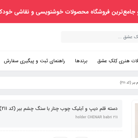
 جامع‌ترین فروشگاه محصولات خوشنویسی و نقاشی خودک
ت هنری کِلکِ عشق
برندها
راهنمای ثبت و پیگیری سفارش
 (کد 211)
دسته قلم دیپ و آبلیک چوب چنار با سنگ چشم ببر (کد 211)
holder CHENAR babri 211