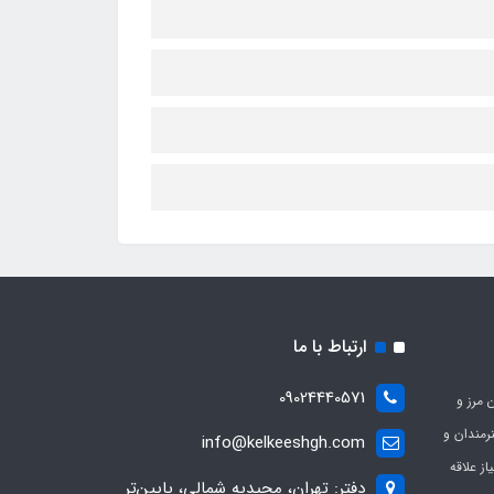
ارتباط با ما
09024440571
 مرز و
ی هنرمندان و
info@kelkeeshgh.com
از علاقه
دفتر: تهران، مجیدیه شمالی، پایین‌تر