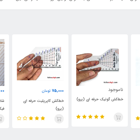
نام
480,000
75,000
تومان
تومان
و)
خط‌
خط‌کش کاپرپلیت حرفه ای
شابلون کاپرپلیت - مدل
حرف
(پرو)
فیکس