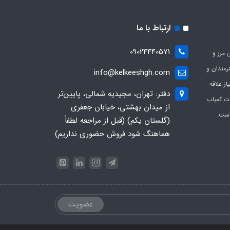
ارتباط با ما
09024440571
 مرز و
ی هنرمندان و
info@kelkeeshgh.com
از علاقه
دفتر: تهران، مجیدیه شمالی، پایین‌تر
ات کمیاب
از میدان بهشتی، خیابان جعفری
است.
(گلستان یکم) (قبل از مراجعه لطفاً
هماهنگ شود فروش حضوری نداریم)
عضویت