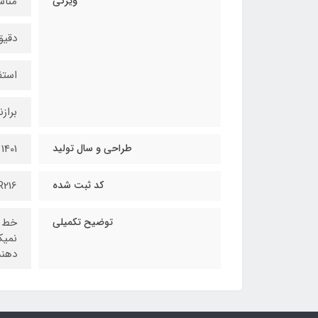
ویژگی
مناس
دقیق
استف
براز
طراحی و سال تولید
1401
کد ثبت شده
R216
توضیح تکمیلی
خط ک
نمیک
دهند