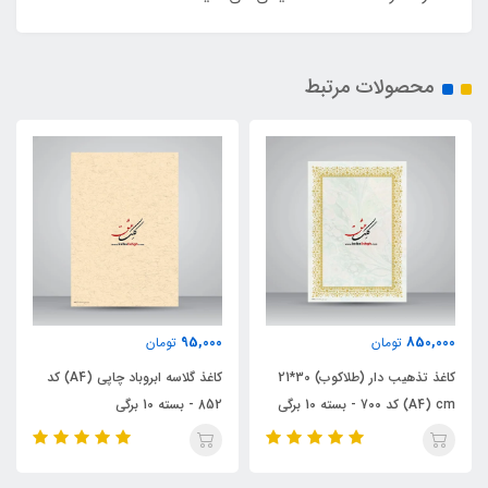
محصولات مرتبط
95,000
850,000
تومان
تومان
کاغذ تذهیب دار (طلاکوب) 30*21
کاغذ گلاسه ابروباد چاپی (A4) کد
A4) cm) کد 700 - بسته 10 برگی
852 - بسته 10 برگی