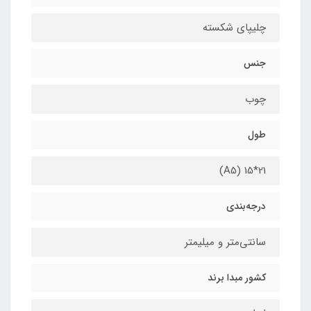
چلیپای شکسته
جنس
چوب
طول
21*15 (A5)
درجه‌بندی
سانتی‌متر و میلیمتر
کشور مبدا برند