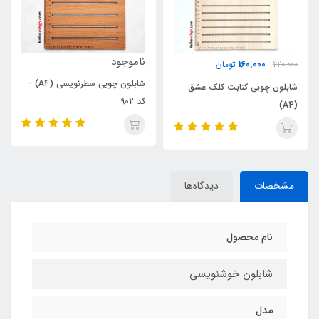
ناموجود
ناموجود
شابلون چوبی سطرنویسی (A4) -
شابلون چوبی کتابت (4
 عشق
کد 902
903
مشخصات
دیدگاه‌ها
نام محصول
شابلون خوشنویسی
مدل