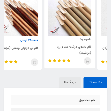
ناموجود
220,000
تومان
قلم بامبوی درشت سبز و زرد
قلم نی دزفولی وحشی (تراشیده)
(تراشیده)
مشخصات
دیدگاه‌ها
نام محصول