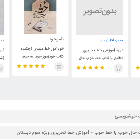
ناموجود
نا
200,000
تومان
خودآموز خط مبتدی (چکیده
آموزش خط تحریری پنج خط
کتاب خودآموز حرف به حرف
آم
ال
(شامل خطوط: نستعلیق،
خط تحریری)
)
شکسته، نسخ، ثلث و لاتین)
ب خوشنویسی
 حال خوب با خط خوب - آموزش خط تحریری ویژه سوم دبستان