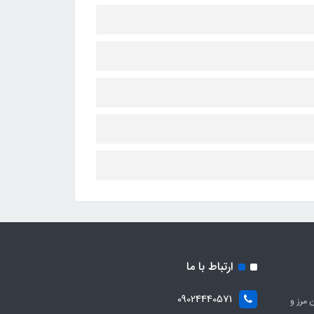
ارتباط با ما
09024440571
 مرز و