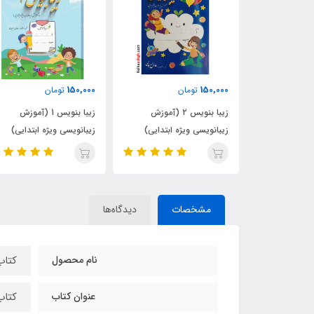
680,000
150,000
ن
تومان
تومان
زیبا بنویس 2 (آموزش
زیبا بنویس 1 (آموزش
دوره آموزشی خط تحریری
ژه ابتدایی)
زیبانویسی ویژه ابتدایی)
مطابق با کتاب خط خوب ح
خوب (مدرس: آزاده رستمی
مشخصات
دیدگاه‌ها
نام محصول
کتا
عنوان کتاب
کتاب