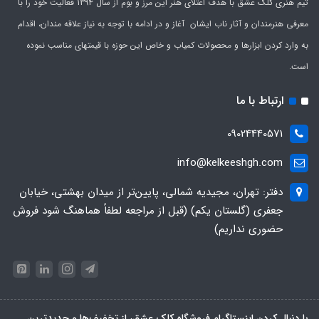
تیم هنری کلک عشق با هدف اعتلای هنر این مرز و بوم از سال 1394 فعالیت خود را با
معرفی هنرمندان و آثار ناب ایشان آغاز و در ادامه با توجه به نیاز علاقه مندان، اقدام
به وارد کردن ابزارها و محصولات کمیاب و خاص این حوزه با قیمتهای مناسب نموده
است.
ارتباط با ما
09024440571
info@kelkeeshgh.com
دفتر: تهران، مجیدیه شمالی، پایین‌تر از میدان بهشتی، خیابان
جعفری (گلستان یکم) (قبل از مراجعه لطفاً هماهنگ شود فروش
حضوری نداریم)
با دنبال کردن اینستاگرام فروشگاه کلک عشق، از تخفیف‌ها و جدیدترین‌