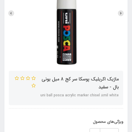
ماژیک اکریلیک پوسکا سر کج 8 میل یونی
بال - سفید
uni ball posca acrylic marker chisel 8mil white
ویژگی‌های محصول